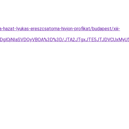
-hazat-lyukas-ereszcsatorna-hivjon-profikat/budapest/xiii-
AlRDglQjNIaSVDQyVBOA%3D%3D/JTA2JTgxJTE5JTJDVCUxMy