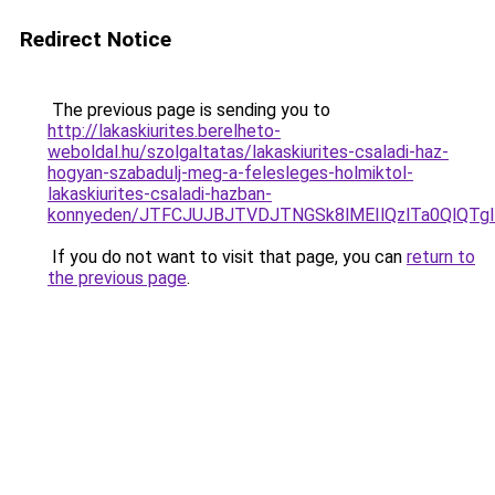
Redirect Notice
The previous page is sending you to
http://lakaskiurites.berelheto-
weboldal.hu/szolgaltatas/lakaskiurites-csaladi-haz-
hogyan-szabadulj-meg-a-felesleges-holmiktol-
lakaskiurites-csaladi-hazban-
konnyeden/JTFCJUJBJTVDJTNGSk8lMEIlQzlTa0QlQTglR
If you do not want to visit that page, you can
return to
the previous page
.