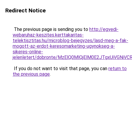
Redirect Notice
The previous page is sending you to
http://egyedi-
webaruhaz-keszites.kerttakaritas-
telektisztitas.hu/microblog-bejegyzes/lasd-meg-a-fak-
mogott-az-erdot-keresomarketing-ugynokseg-a-
sikeres-online-
jelenletert/dobronte/MzElQ0MlQjElM0E2JTgxUiVGNi
If you do not want to visit that page, you can
return to
the previous page
.